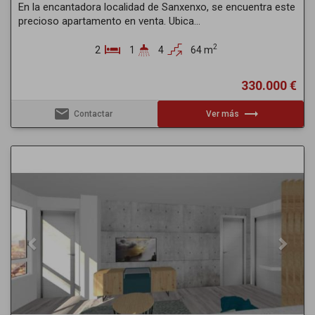
En la encantadora localidad de Sanxenxo, se encuentra este
precioso apartamento en venta. Ubica...
2
2
1
4
64 m
330.000 €
email
trending_flat
Contactar
Ver más
Previous
Next