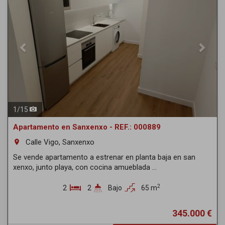
1
/
15
Apartamento en Sanxenxo - REF.: 000889
Calle Vigo, Sanxenxo
room
Se vende apartamento a estrenar en planta baja en san
xenxo, junto playa, con cocina amueblada ...
2
2
2
Bajo
65 m
345.000 €