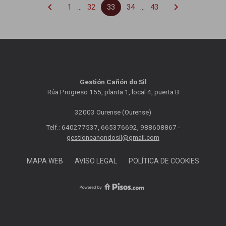
chevron_left
chevron_right
1
...
32
33
34
...
43
Gestión Cañón do Sil
Rúa Progreso 155, planta 1, local 4, puerta B
32003 Ourense (Ourense)
Telf.: 640277537, 665376692, 988608867 -
gestioncanondosil@gmail.com
MAPA WEB
AVISO LEGAL
POLÍTICA DE COOKIES