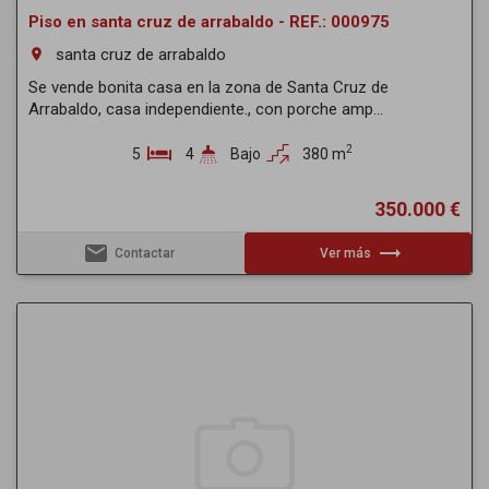
Piso en santa cruz de arrabaldo - REF.: 000975
santa cruz de arrabaldo
room
Se vende bonita casa en la zona de Santa Cruz de
Arrabaldo, casa independiente., con porche amp...
2
5
4
Bajo
380 m
350.000 €
email
trending_flat
Contactar
Ver más