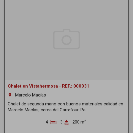
Chalet en Vistahermosa - REF.: 000031
Marcelo Macías
room
Chalet de segunda mano con buenos materiales calidad en
Marcelo Macías, cerca del Carrefour. Pa...
2
4
3
200 m