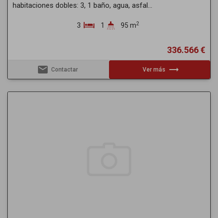
habitaciones dobles: 3, 1 baño, agua, asfal...
2
3
1
95 m
336.566 €
email
trending_flat
Contactar
Ver más