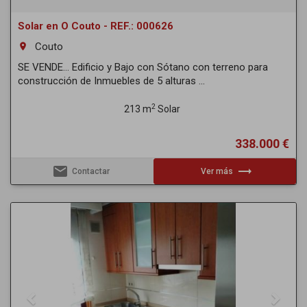
Solar en O Couto - REF.: 000626
Couto
room
SE VENDE... Edificio y Bajo con Sótano con terreno para
construcción de Inmuebles de 5 alturas ...
2
213 m
Solar
338.000 €
email
trending_flat
Contactar
Ver más
Previous
Next