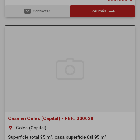
email
trending_flat
Contactar
Ver más
Casa en Coles (Capital) - REF.: 000028
Coles (Capital)
room
Superficie total 95 m², casa superficie útil 95 m²,