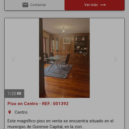
email
trending_flat
Contactar
Ver más
Previous
Next
1
/
20
Piso en Centro - REF.: 001392
Centro
room
Este magnífico piso en venta se encuentra situado en el
municipio de Ourense Capital, en la zon...