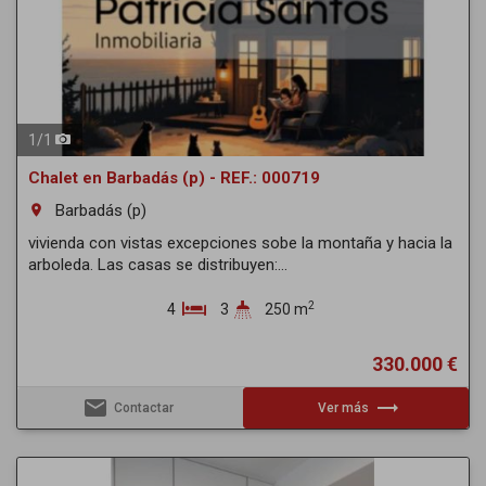
1
/
1
Chalet en Barbadás (p) - REF.: 000719
Barbadás (p)
room
vivienda con vistas excepciones sobe la montaña y hacia la
arboleda. Las casas se distribuyen:...
2
4
3
250 m
330.000 €
email
trending_flat
Contactar
Ver más
Previous
Next