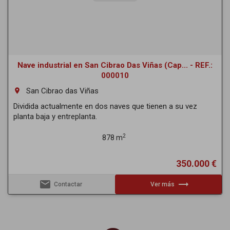
Nave industrial en San Cibrao Das Viñas (Cap... - REF.:
000010
San Cibrao das Viñas
room
Dividida actualmente en dos naves que tienen a su vez
planta baja y entreplanta.
2
878 m
350.000 €
email
trending_flat
Contactar
Ver más