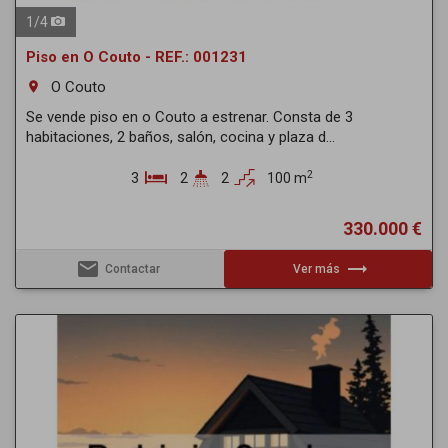
1
/
4
Piso en O Couto - REF.: 001231
O Couto
room
Se vende piso en o Couto a estrenar. Consta de 3
habitaciones, 2 baños, salón, cocina y plaza d...
2
3
2
2
100 m
330.000 €
email
trending_flat
Contactar
Ver más