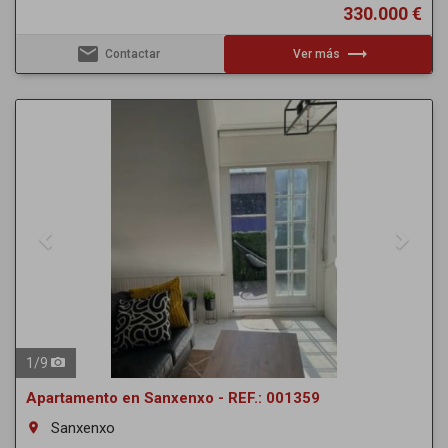
330.000 €
email
trending_flat
Contactar
Ver más
Previous
Next
1
/
9
Apartamento en Sanxenxo - REF.: 001359
Sanxenxo
room