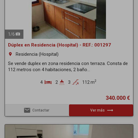
1
/
6
Dúplex en Residencia (Hospital) - REF.: 001297
Residencia (Hospital)
room
Se vende duplex en zona residencia con terraza. Consta de
112 metros con 4 habitaciones, 2 baño...
2
4
2
3
112 m
340.000 €
email
trending_flat
Contactar
Ver más
Previous
Next