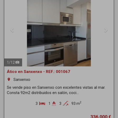
1
/
12
Ático en Sanxenxo - REF.: 001067
Sanxenxo
room
Se vende piso en Sanxenxo con excelentes vistas al mar.
Consta 92m2 distribuidos en salón, coci...
2
3
1
3
93 m
336.000 €