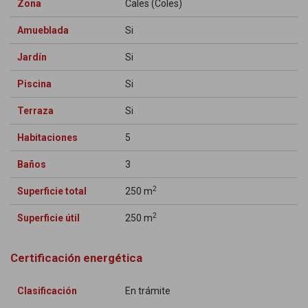
Zona
Cales (Coles)
Amueblada
Si
Jardín
Si
Piscina
Si
Terraza
Si
Habitaciones
5
Baños
3
2
Superficie total
250 m
2
Superficie útil
250 m
Certificación energética
Clasificación
En trámite