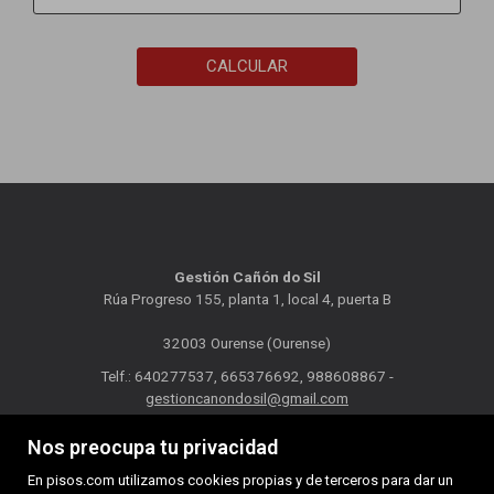
CALCULAR
Gestión Cañón do Sil
Rúa Progreso 155, planta 1, local 4, puerta B
32003 Ourense (Ourense)
Telf.: 640277537, 665376692, 988608867 -
gestioncanondosil@gmail.com
Nos preocupa tu privacidad
MAPA WEB
AVISO LEGAL
POLÍTICA DE COOKIES
En pisos.com utilizamos cookies propias y de terceros para dar un