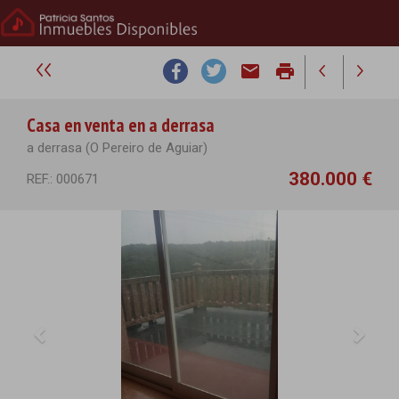
email
print
Casa en venta en a derrasa
a derrasa (O Pereiro de Aguiar)
380.000 €
REF.: 000671