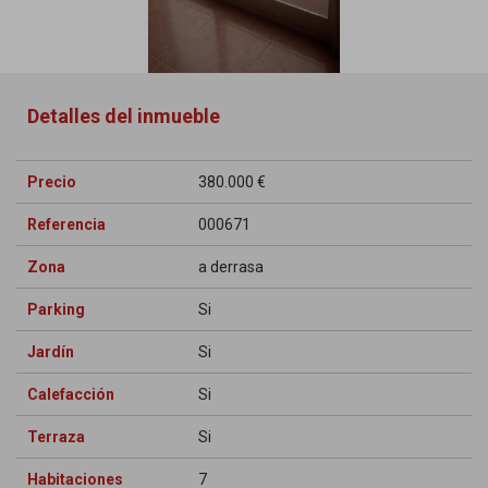
Detalles del inmueble
Precio
380.000 €
Referencia
000671
Zona
a derrasa
Parking
Si
Jardín
Si
Calefacción
Si
Terraza
Si
Habitaciones
7