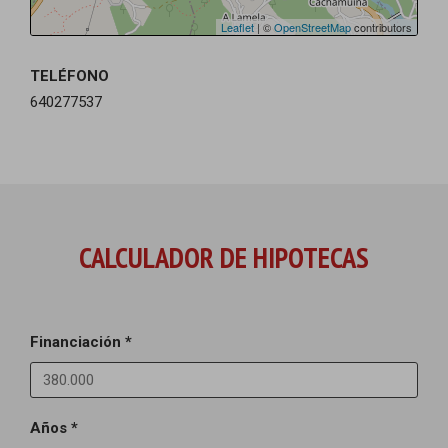
Leaflet
| ©
OpenStreetMap
contributors
TELÉFONO
640277537
CALCULADOR DE HIPOTECAS
Financiación *
Años *