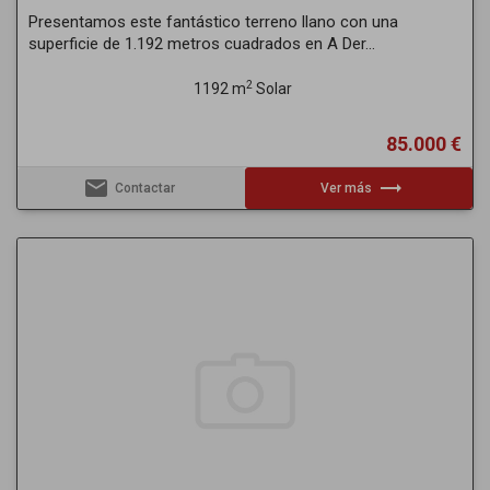
Presentamos este fantástico terreno llano con una
superficie de 1.192 metros cuadrados en A Der...
2
1192 m
Solar
85.000 €
email
trending_flat
Contactar
Ver más