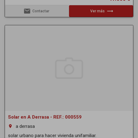
email
trending_flat
Contactar
Ver más
Solar en A Derrasa - REF.: 000559
a derrasa
room
solar urbano para hacer vivienda unifamiliar.