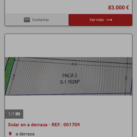
83.000 €
email
trending_flat
Contactar
Ver más
1
/
1
Solar en a derrasa - REF.: 001709
a derrasa
room