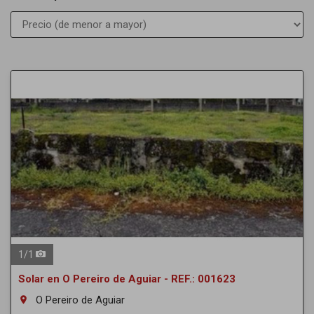
1
/
1
Solar en O Pereiro de Aguiar - REF.: 001623
O Pereiro de Aguiar
room