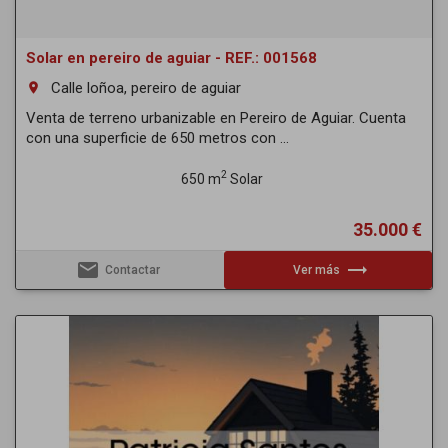
Solar en pereiro de aguiar - REF.: 001568
Calle loñoa, pereiro de aguiar
room
Venta de terreno urbanizable en Pereiro de Aguiar. Cuenta
con una superficie de 650 metros con ...
2
650 m
Solar
35.000 €
email
trending_flat
Contactar
Ver más