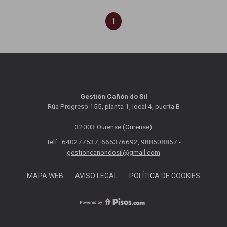
1
Gestión Cañón do Sil
Rúa Progreso 155, planta 1, local 4, puerta B
32003 Ourense (Ourense)
Telf.: 640277537, 665376692, 988608867 -
gestioncanondosil@gmail.com
MAPA WEB
AVISO LEGAL
POLÍTICA DE COOKIES