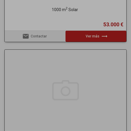
2
1000 m
Solar
53.000 €
email
trending_flat
Contactar
Ver más