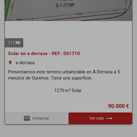
1
/
1
Solar en a derrasa - REF.: 001710
a derrasa
room
Presentamos este terreno urbanizable en A Derrasa a 5
minutos de Ourense. Tiene una superficie...
2
1273 m
Solar
90.000 €
email
trending_flat
Contactar
Ver más