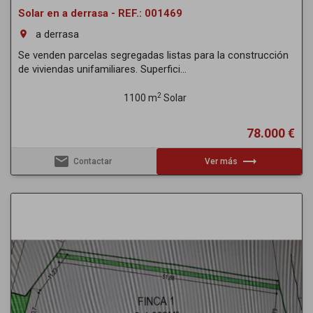
Solar en a derrasa - REF.: 001469
a derrasa
room
Se venden parcelas segregadas listas para la construcción
de viviendas unifamiliares. Superfici...
2
1100 m
Solar
78.000 €
email
trending_flat
Contactar
Ver más