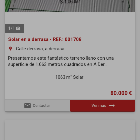
1
/
1
Solar en a derrasa - REF.: 001708
Calle derrasa, a derrasa
room
Presentamos este fantástico terreno llano con una
superficie de 1.063 metros cuadrados en A Der...
2
1063 m
Solar
80.000 €
email
trending_flat
Contactar
Ver más