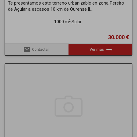
Te presentamos este terreno urbanizable en zona Pereiro
de Aguiar a escasos 10 km de Ourense li...
2
1000 m
Solar
30.000 €
email
trending_flat
Contactar
Ver más