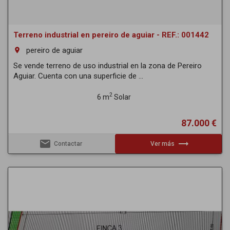
Terreno industrial en pereiro de aguiar - REF.: 001442
pereiro de aguiar
room
Se vende terreno de uso industrial en la zona de Pereiro
Aguiar. Cuenta con una superficie de ...
2
6 m
Solar
87.000 €
email
trending_flat
Contactar
Ver más