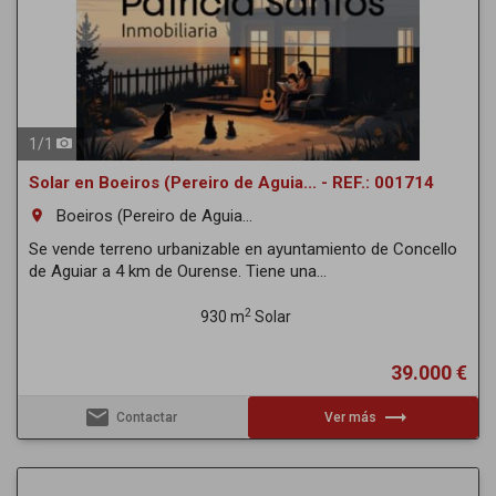
1
/
1
Solar en Boeiros (Pereiro de Aguia... - REF.: 001714
Boeiros (Pereiro de Aguia...
room
Se vende terreno urbanizable en ayuntamiento de Concello
de Aguiar a 4 km de Ourense. Tiene una...
2
930 m
Solar
39.000 €
email
trending_flat
Contactar
Ver más