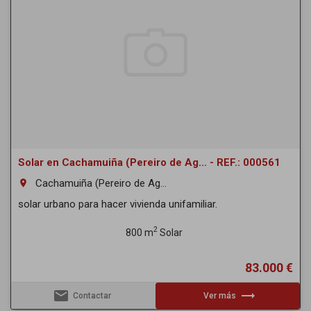
Solar en Cachamuiña (Pereiro de Ag... - REF.: 000561
Cachamuiña (Pereiro de Ag...
room
solar urbano para hacer vivienda unifamiliar.
2
800 m
Solar
83.000 €
email
trending_flat
Contactar
Ver más