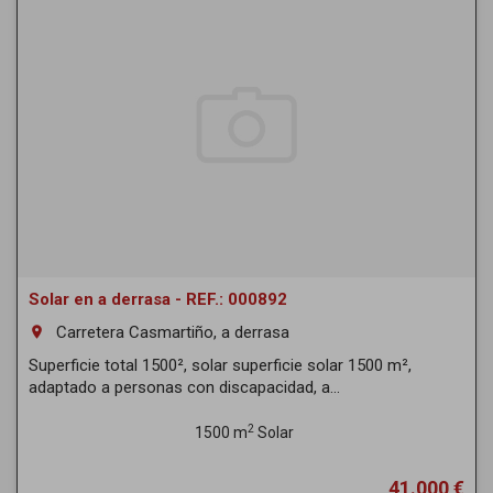
Solar en a derrasa - REF.: 000892
Carretera Casmartiño, a derrasa
room
Superficie total 1500², solar superficie solar 1500 m²,
adaptado a personas con discapacidad, a...
2
1500 m
Solar
41.000 €