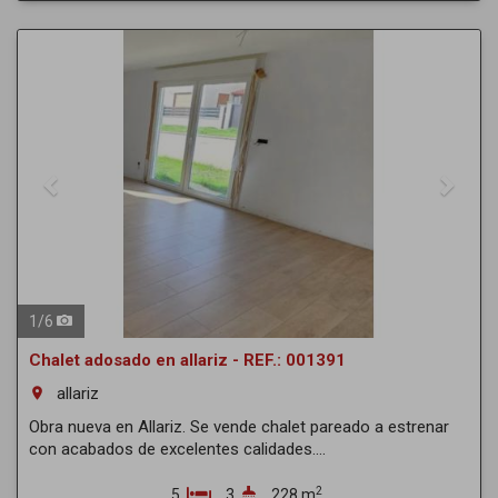
Previous
Next
1
/
6
Chalet adosado en allariz - REF.: 001391
allariz
room
Obra nueva en Allariz. Se vende chalet pareado a estrenar
con acabados de excelentes calidades....
2
5
3
228 m