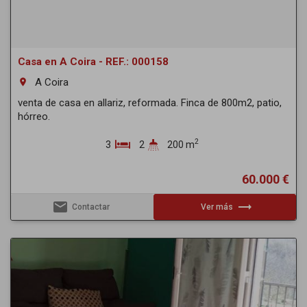
Casa en A Coira - REF.: 000158
A Coira
room
venta de casa en allariz, reformada. Finca de 800m2, patio,
hórreo.
2
3
2
200 m
60.000 €
email
trending_flat
Contactar
Ver más
Previous
Next