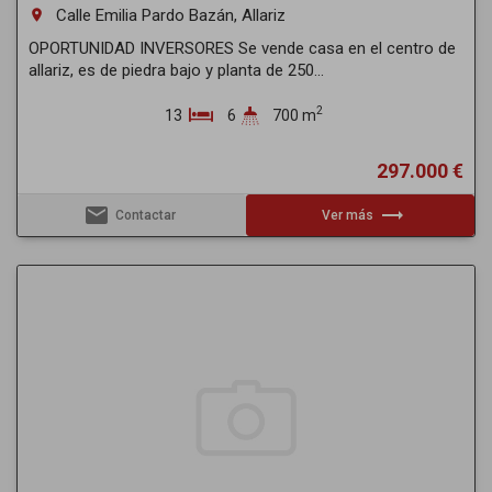
Calle Emilia Pardo Bazán, Allariz
room
OPORTUNIDAD INVERSORES Se vende casa en el centro de
allariz, es de piedra bajo y planta de 250...
2
13
6
700 m
297.000 €
email
trending_flat
Contactar
Ver más