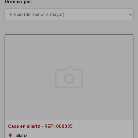
Ordenar por:
Casa en allariz - REF.: 000035
allariz
room