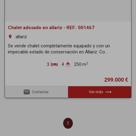
Chalet adosado en allariz - REF.: 001467
allariz
room
Se vende chalet completamente equipado y con un
impecable estado de conservación en Allariz. Co...
2
3
4
250 m
299.000 €
email
trending_flat
Contactar
Ver más
1