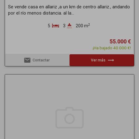
Se vende casa en allariz ,a un km de centro allariz., andando
por el río menos distancia. al la...
2
5
3
200 m
55.000 €
¡Ha bajado 40.000 €!
email
trending_flat
Contactar
Ver más