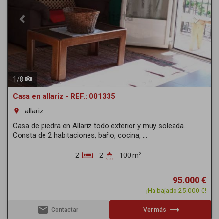
1
/
8
Casa en allariz - REF.: 001335
allariz
room
Casa de piedra en Allariz todo exterior y muy soleada.
Consta de 2 habitaciones, baño, cocina, ...
2
2
2
100 m
95.000 €
¡Ha bajado 25.000 €!
email
trending_flat
Contactar
Ver más