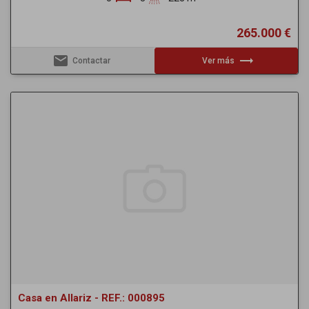
265.000 €
email
trending_flat
Contactar
Ver más
Casa en Allariz - REF.: 000895