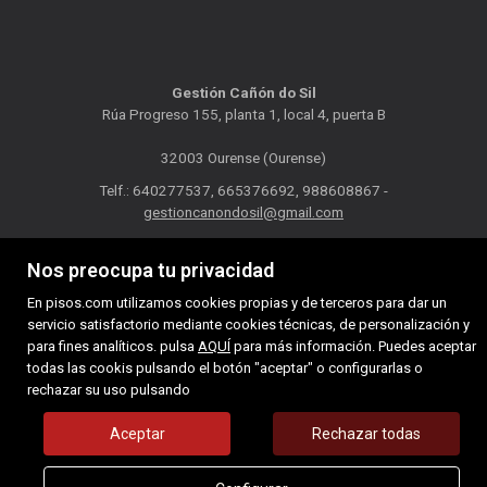
Gestión Cañón do Sil
Rúa Progreso 155, planta 1, local 4, puerta B
32003 Ourense (Ourense)
Telf.: 640277537, 665376692, 988608867 -
gestioncanondosil@gmail.com
MAPA WEB
AVISO LEGAL
POLÍTICA DE COOKIES
Nos preocupa tu privacidad
En pisos.com utilizamos cookies propias y de terceros para dar un
servicio satisfactorio mediante cookies técnicas, de personalización y
para fines analíticos. pulsa
AQUÍ
para más información. Puedes aceptar
todas las cookis pulsando el botón "aceptar" o configurarlas o
rechazar su uso pulsando
Aceptar
Rechazar todas