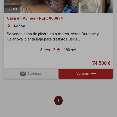
1
/
5
Casa en Aviñoa - REF.: 000894
Aviñoa
room
Se vende casa de piedra en a merca, cerca Ourense y
Celanova. planta baja para distintos usos. ...
2
3
2
180 m
74.500 €
email
trending_flat
Contactar
Ver más
1