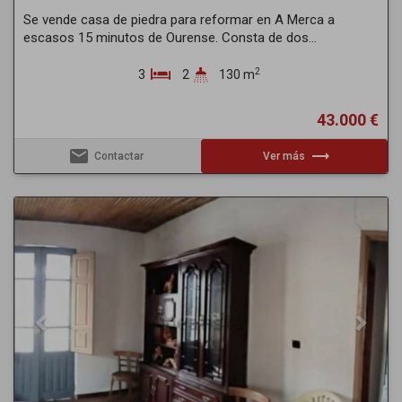
Se vende casa de piedra para reformar en A Merca a
escasos 15 minutos de Ourense. Consta de dos...
2
3
2
130 m
43.000 €
email
trending_flat
Contactar
Ver más
Previous
Next